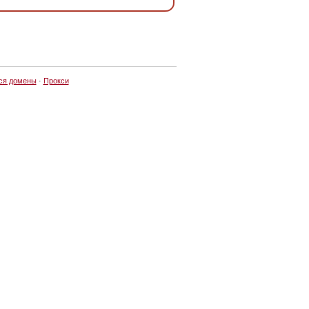
ся домены
·
Прокси