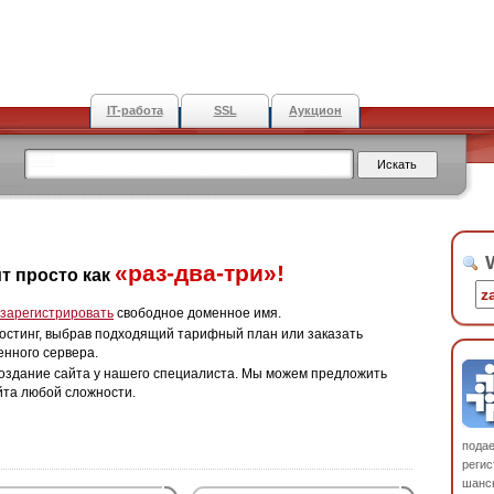
IT-работа
SSL
Аукцион
W
«раз-два-три»!
т просто как
зарегистрировать
свободное доменное имя.
остинг, выбрав подходящий тарифный план или заказать
енного сервера.
оздание сайта у нашего специалиста. Мы можем предложить
йта любой сложности.
пода
регис
шанс