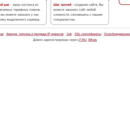
ой шаг
- заказ хостинга из
Шаг третий
- создание сайта. Вы
агаемых тарифных планов.
можете заказать сайт любой
 вы можете заказать у нас
сложности, связавшись с нашим
овку выделенного сервера.
специалистом.
ов
·
Аренда, покупка и продажа IP-адресов
·
Job
·
SSL-сертификаты
·
Освобождающие
Домен зарегистрирован через
i7.RU
.
Whois