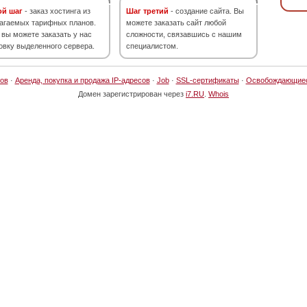
ой шаг
- заказ хостинга из
Шаг третий
- создание сайта. Вы
агаемых тарифных планов.
можете заказать сайт любой
 вы можете заказать у нас
сложности, связавшись с нашим
овку выделенного сервера.
специалистом.
ов
·
Аренда, покупка и продажа IP-адресов
·
Job
·
SSL-сертификаты
·
Освобождающие
Домен зарегистрирован через
i7.RU
.
Whois