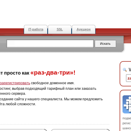
IT-работа
SSL
Аукцион
W
«раз-два-три»!
т просто как
зарегистрировать
свободное доменное имя.
остинг, выбрав подходящий тарифный план или заказать
енного сервера.
оздание сайта у нашего специалиста. Мы можем предложить
йта любой сложности.
пода
регис
шанс