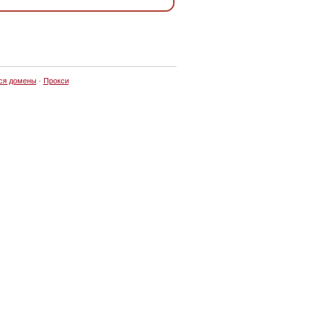
ся домены
·
Прокси